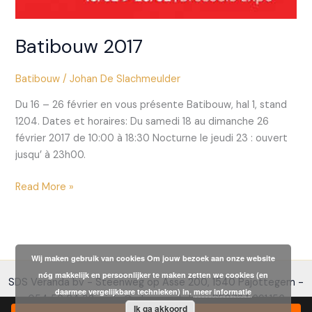
Batibouw 2017
Batibouw
/
Johan De Slachmeulder
Du 16 – 26 février en vous présente Batibouw, hal 1, stand
1204. Dates et horaires: Du samedi 18 au dimanche 26
février 2017 de 10:00 à 18:30 Nocturne le jeudi 23 : ouvert
jusqu’ à 23h00.
Batibouw
Read More »
2017
Wij maken gebruik van cookies Om jouw bezoek aan onze website
nóg makkelijk en persoonlijker te maken zetten we cookies (en
SDS Veranda bv - Steenweg op Asse 200, 1540 Pajottegem -
daarmee vergelijkbare technieken) in.
meer informatie
054 56 64 32 - info@sdsveranda.be - BE0724.691.156
Ik ga akkoord