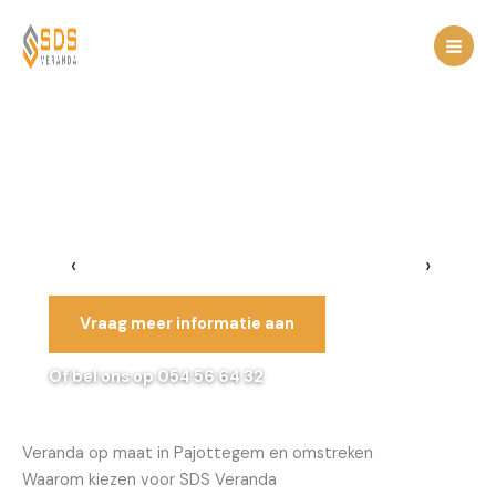
Spring
naar
de
inhoud
‹
›
Vraag meer informatie aan
Of bel ons op 054 56 64 32
Veranda op maat in Pajottegem en omstreken
Waarom kiezen voor SDS Veranda