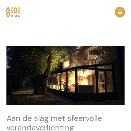
Spring
naar
de
inhoud
Aan de slag met sfeervolle
verandaverlichting