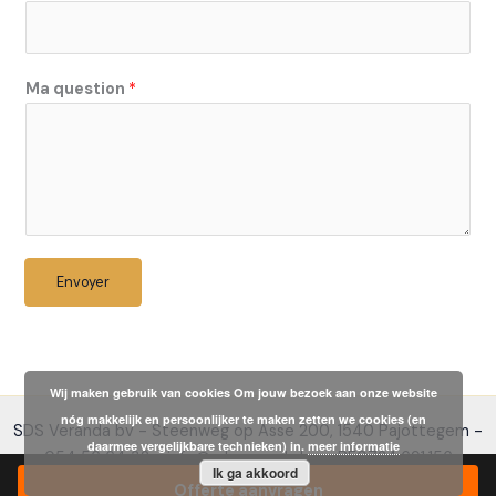
Ma question
*
Envoyer
Wij maken gebruik van cookies Om jouw bezoek aan onze website
nóg makkelijk en persoonlijker te maken zetten we cookies (en
SDS Veranda bv - Steenweg op Asse 200, 1540 Pajottegem -
daarmee vergelijkbare technieken) in.
meer informatie
054 56 64 32 - info@sdsveranda.be - BE0724.691.156
Ik ga akkoord
Offerte aanvragen