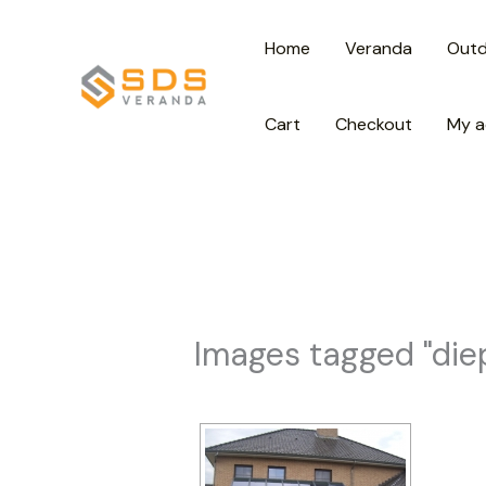
Spring
Home
Veranda
Out
naar
de
inhoud
Cart
Checkout
My a
Images tagged "di