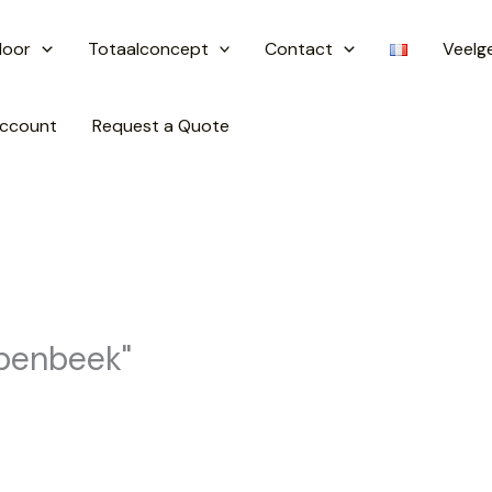
door
Totaalconcept
Contact
Veelg
ccount
Request a Quote
epenbeek"