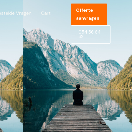
Offerte
estelde Vragen
Cart
aanvragen
054 56 64
32