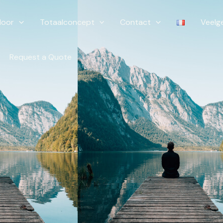
door
Totaalconcept
Contact
Veelg
Request a Quote