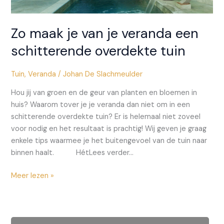
Zo maak je van je veranda een
schitterende overdekte tuin
Tuin
,
Veranda
/
Johan De Slachmeulder
Hou jij van groen en de geur van planten en bloemen in
huis? Waarom tover je je veranda dan niet om in een
schitterende overdekte tuin? Er is helemaal niet zoveel
voor nodig en het resultaat is prachtig! Wij geven je graag
enkele tips waarmee je het buitengevoel van de tuin naar
binnen haalt. HétLees verder…
Zo
Meer lezen »
maak
je
van
je