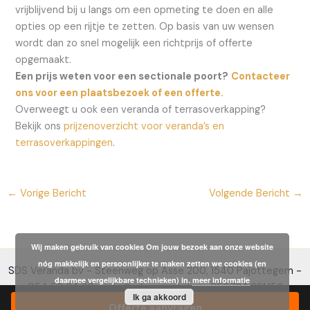
vrijblijvend bij u langs om een opmeting te doen en alle
opties op een rijtje te zetten. Op basis van uw wensen
wordt dan zo snel mogelijk een richtprijs of offerte
opgemaakt.
Een prijs weten voor een sectionale poort?
Contacteer
ons voor een plaatsbezoek of een offerte.
Overweegt u ook een veranda of terrasoverkapping?
Bekijk ons
prijzenoverzicht voor veranda’s en
terrasoverkappingen
.
←
Vorige Bericht
Volgende Bericht
→
Wij maken gebruik van cookies Om jouw bezoek aan onze website
nóg makkelijk en persoonlijker te maken zetten we cookies (en
SDS Veranda bv - Steenweg op Asse 200, 1540 Pajottegem -
daarmee vergelijkbare technieken) in.
meer informatie
054 56 64 32 - info@sdsveranda.be - BE0724.691.156
Ik ga akkoord
Offerte aanvragen