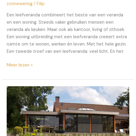
zonnewering
/
Filip
Een leefveranda combineert het beste van een veranda
en een woning. Steeds vaker gebruiken mensen een
veranda als keuken. Maar ook als kantoor, living of zithoek.
Een woning uitbreiding met een leefveranda creëert extra
ruimte om te wonen, werken én leven. Met het hele gezin.
Een tweede troef van een leefveranda: veel licht. En het
Een
Meer lezen »
woning
uitbreiden
met
een
leefveranda