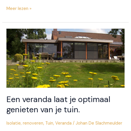
Zonwering
Meer lezen »
op
maat
van
een
pergola:
hier
hou
je
rekening
mee
Een veranda laat je optimaal
genieten van je tuin.
Isolatie
,
renoveren
,
Tuin
,
Veranda
/
Johan De Slachmeulder