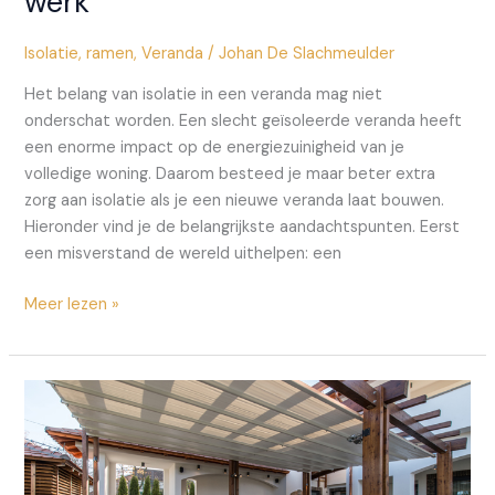
werk
Isolatie
,
ramen
,
Veranda
/
Johan De Slachmeulder
Het belang van isolatie in een veranda mag niet
onderschat worden. Een slecht geïsoleerde veranda heeft
een enorme impact op de energiezuinigheid van je
volledige woning. Daarom besteed je maar beter extra
zorg aan isolatie als je een nieuwe veranda laat bouwen.
Hieronder vind je de belangrijkste aandachtspunten. Eerst
een misverstand de wereld uithelpen: een
Je
Meer lezen »
veranda
isoleren?
Zo
ga
je
te
werk