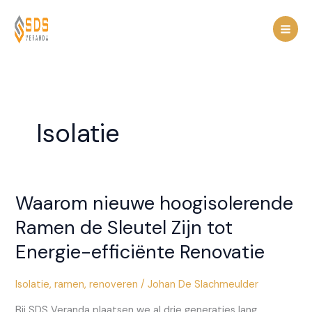
Spring
naar
de
inhoud
Isolatie
Waarom nieuwe hoogisolerende
Ramen de Sleutel Zijn tot
Energie-efficiënte Renovatie
Isolatie
,
ramen
,
renoveren
/
Johan De Slachmeulder
Bij SDS Veranda plaatsen we al drie generaties lang