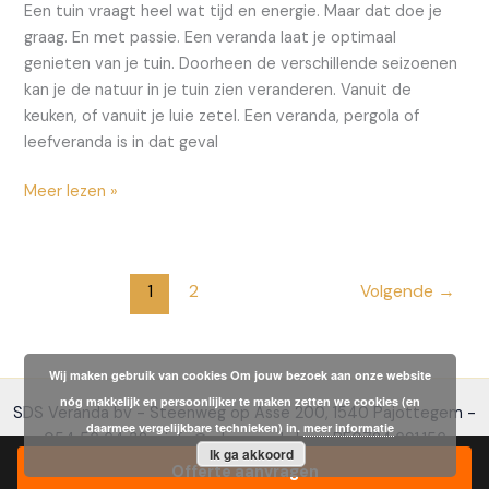
Een tuin vraagt heel wat tijd en energie. Maar dat doe je
graag. En met passie. Een veranda laat je optimaal
genieten van je tuin. Doorheen de verschillende seizoenen
kan je de natuur in je tuin zien veranderen. Vanuit de
keuken, of vanuit je luie zetel. Een veranda, pergola of
leefveranda is in dat geval
Een
Meer lezen »
veranda
laat
je
1
2
Volgende
→
optimaal
genieten
van
je
Wij maken gebruik van cookies Om jouw bezoek aan onze website
tuin.
nóg makkelijk en persoonlijker te maken zetten we cookies (en
SDS Veranda bv - Steenweg op Asse 200, 1540 Pajottegem -
daarmee vergelijkbare technieken) in.
meer informatie
054 56 64 32 - info@sdsveranda.be - BE0724.691.156
Ik ga akkoord
Offerte aanvragen