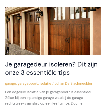
je
een
veranda
als
bureau
Je garagedeur isoleren? Dit zijn
onze 3 essentiële tips
garage
,
garagepoort
,
Isolatie
/
Johan De Slachmeulder
Een degelijke isolatie van je garagepoort is essentieel.
Zéker bij een inpandige garage waarbij de garage
rechtstreeks aansluit op een leefruimte. Door je