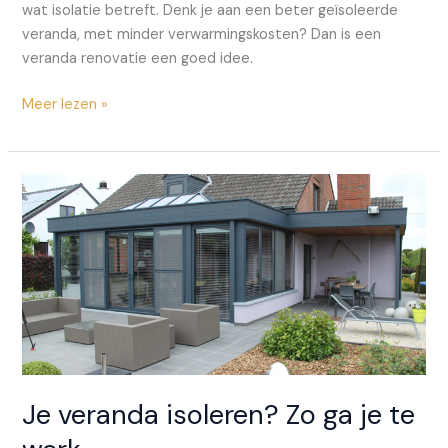
wat isolatie betreft. Denk je aan een beter geïsoleerde
veranda, met minder verwarmingskosten? Dan is een
veranda renovatie een goed idee.
Een
Meer lezen »
veranda
renoveren?
Hier
hou
je
het
best
rekening
mee
Je veranda isoleren? Zo ga je te