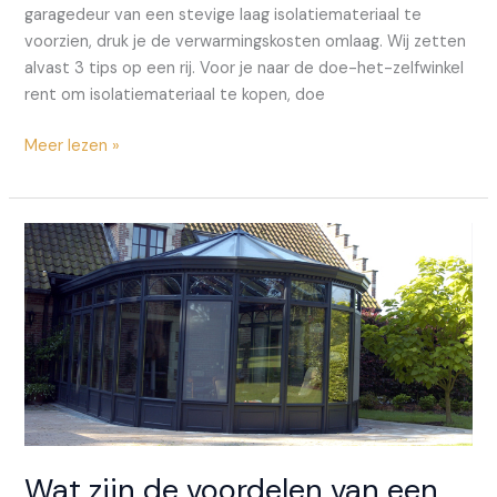
garagedeur van een stevige laag isolatiemateriaal te
voorzien, druk je de verwarmingskosten omlaag. Wij zetten
alvast 3 tips op een rij. Voor je naar de doe-het-zelfwinkel
rent om isolatiemateriaal te kopen, doe
Je
Meer lezen »
garagedeur
isoleren?
Dit
zijn
onze
3
essentiële
tips
Wat zijn de voordelen van een