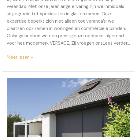
veranda’s. Met onze jarenlange ervaring zijn we inmiddels
uitgegroeid tot specialisten in glas en ramen. Onze
expertise beperkt zich niet alleen tot veranda’s; we
plaatsen ook ramen in woningen en commerciële panden.
Onlangs hebben we een prestigieuze opdracht afgerond
voor het modemerk VERSACE. Zij vroegen onsLees verder…
Waarom
Meer lezen »
nieuwe
hoogisolerende
Ramen
de
Sleutel
Zijn
tot
Energie-
efficiënte
Renovatie