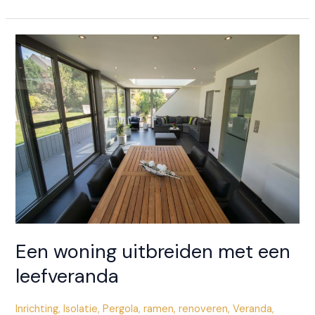
soorten
zonwering
bestaan
er?
Doe
de
test!
Een woning uitbreiden met een
leefveranda
Inrichting
,
Isolatie
,
Pergola
,
ramen
,
renoveren
,
Veranda
,