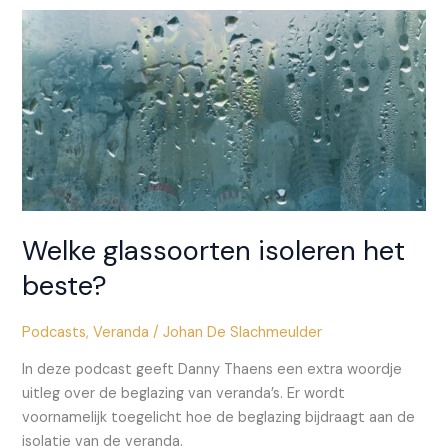
verschillende
mogelijkheden
om
je
veranda
te
verwarmen?
Welke glassoorten isoleren het
beste?
Podcasts
,
Veranda
/
Johan De Slachmeulder
In deze podcast geeft Danny Thaens een extra woordje
uitleg over de beglazing van veranda’s. Er wordt
voornamelijk toegelicht hoe de beglazing bijdraagt aan de
isolatie van de veranda.