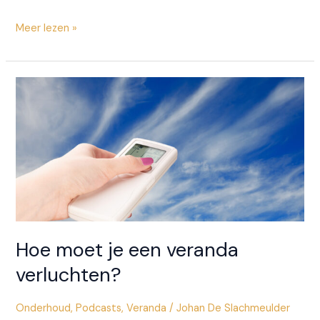
Welke
Meer lezen »
glassoorten
isoleren
het
beste?
Hoe moet je een veranda
verluchten?
Onderhoud
,
Podcasts
,
Veranda
/
Johan De Slachmeulder