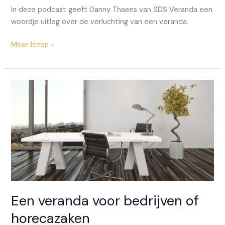
In deze podcast geeft Danny Thaens van SDS Veranda een
woordje uitleg over de verluchting van een veranda.
Hoe
Meer lezen »
moet
je
een
veranda
verluchten?
Een veranda voor bedrijven of
horecazaken