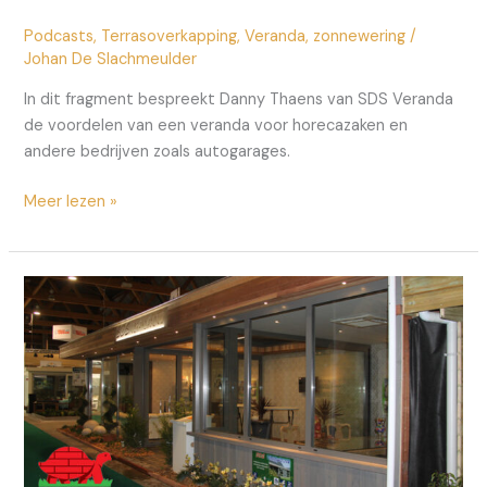
Podcasts
,
Terrasoverkapping
,
Veranda
,
zonnewering
/
Johan De Slachmeulder
In dit fragment bespreekt Danny Thaens van SDS Veranda
de voordelen van een veranda voor horecazaken en
andere bedrijven zoals autogarages.
Een
Meer lezen »
veranda
voor
bedrijven
of
horecazaken