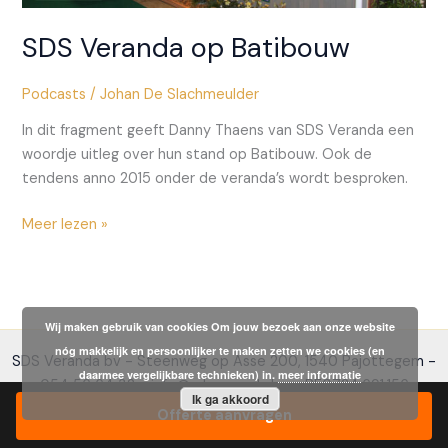
SDS Veranda op Batibouw
Podcasts
/
Johan De Slachmeulder
In dit fragment geeft Danny Thaens van SDS Veranda een
woordje uitleg over hun stand op Batibouw. Ook de
tendens anno 2015 onder de veranda’s wordt besproken.
SDS
Meer lezen »
Veranda
op
Batibouw
Wij maken gebruik van cookies Om jouw bezoek aan onze website
nóg makkelijk en persoonlijker te maken zetten we cookies (en
SDS Veranda bv - Steenweg op Asse 200, 1540 Pajottegem -
daarmee vergelijkbare technieken) in.
meer informatie
054 56 64 32 - info@sdsveranda.be - BE0724.691.156
Ik ga akkoord
Offerte aanvragen