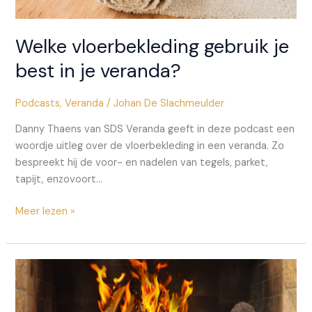
Welke vloerbekleding gebruik je
best in je veranda?
Podcasts
,
Veranda
/
Johan De Slachmeulder
Danny Thaens van SDS Veranda geeft in deze podcast een
woordje uitleg over de vloerbekleding in een veranda. Zo
bespreekt hij de voor- en nadelen van tegels, parket,
tapijt, enzovoort…
Welke
Meer lezen »
vloerbekleding
gebruik
je
best
in
je