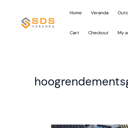
Spring
Home
Veranda
Out
naar
de
inhoud
Cart
Checkout
My a
hoogrendementsg