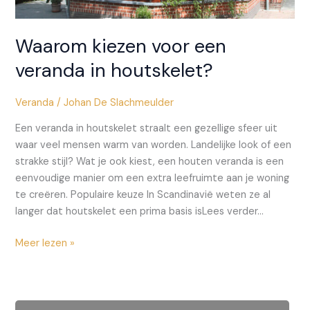
Waarom kiezen voor een
veranda in houtskelet?
Veranda
/
Johan De Slachmeulder
Een veranda in houtskelet straalt een gezellige sfeer uit
waar veel mensen warm van worden. Landelijke look of een
strakke stijl? Wat je ook kiest, een houten veranda is een
eenvoudige manier om een extra leefruimte aan je woning
te creëren. Populaire keuze In Scandinavië weten ze al
langer dat houtskelet een prima basis isLees verder…
Waarom
Meer lezen »
kiezen
voor
een
veranda