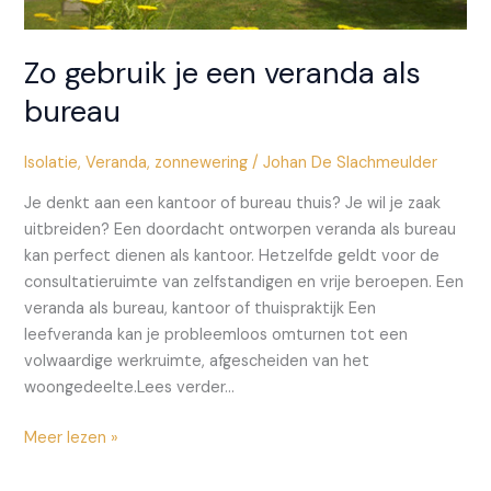
Zo gebruik je een veranda als
bureau
Isolatie
,
Veranda
,
zonnewering
/
Johan De Slachmeulder
Je denkt aan een kantoor of bureau thuis? Je wil je zaak
uitbreiden? Een doordacht ontworpen veranda als bureau
kan perfect dienen als kantoor. Hetzelfde geldt voor de
consultatieruimte van zelfstandigen en vrije beroepen. Een
veranda als bureau, kantoor of thuispraktijk Een
leefveranda kan je probleemloos omturnen tot een
volwaardige werkruimte, afgescheiden van het
woongedeelte.Lees verder…
Zo
Meer lezen »
gebruik
je