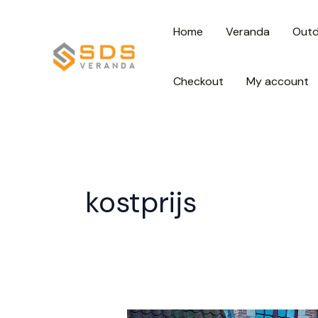
Spring
Home
Veranda
Out
naar
de
inhoud
Checkout
My account
kostprijs