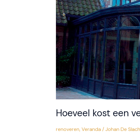
Hoeveel kost een v
renoveren
,
Veranda
/
Johan De Slac