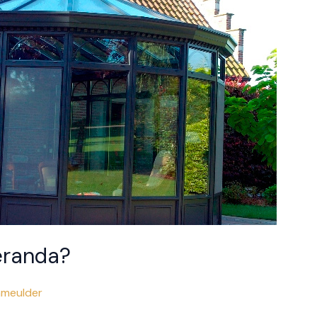
eranda?
hmeulder