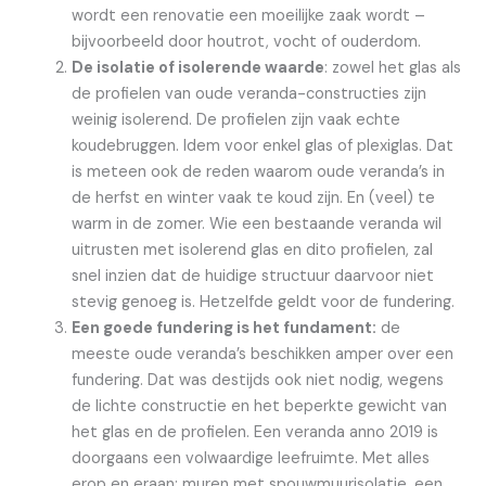
wordt een renovatie een moeilijke zaak wordt –
bijvoorbeeld door houtrot, vocht of ouderdom.
De isolatie of isolerende waarde
: zowel het glas als
de profielen van oude veranda-constructies zijn
weinig isolerend. De profielen zijn vaak echte
koudebruggen. Idem voor enkel glas of plexiglas. Dat
is meteen ook de reden waarom oude veranda’s in
de herfst en winter vaak te koud zijn. En (veel) te
warm in de zomer. Wie een bestaande veranda wil
uitrusten met isolerend glas en dito profielen, zal
snel inzien dat de huidige structuur daarvoor niet
stevig genoeg is. Hetzelfde geldt voor de fundering.
Een goede fundering is het fundament:
de
meeste oude veranda’s beschikken amper over een
fundering. Dat was destijds ook niet nodig, wegens
de lichte constructie en het beperkte gewicht van
het glas en de profielen. Een veranda anno 2019 is
doorgaans een volwaardige leefruimte. Met alles
erop en eraan: muren met spouwmuurisolatie, een